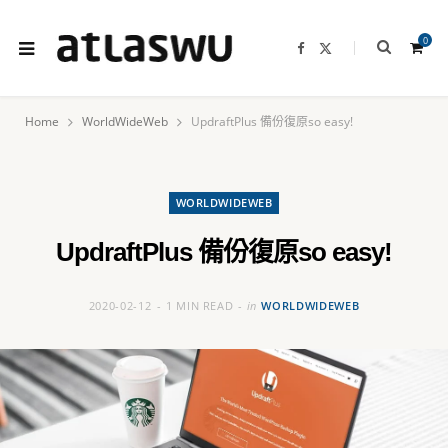
0
F
X
a
(
c
T
e
w
b
i
o
t
Home
WorldWideWeb
UpdraftPlus 備份復原so easy!
o
t
k
e
S
r
)
WORLDWIDEWEB
h
UpdraftPlus 備份復原so easy!
2020-02-12
1 MIN READ
in
WORLDWIDEWEB
o
p