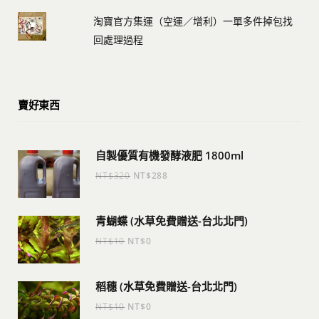
淘寶官方集運（空運／增利）一單多件掉包找
回處理過程
賣好東西
自製優質有機發酵液肥 1800ml
原
目
NT$
320
NT$
288
始
前
價
價
青蝴蝶 (水草免費贈送-台北北門)
格：
格：
原
目
NT$
10
NT$
0
NT$320。
NT$288。
始
前
價
價
稻穗 (水草免費贈送-台北北門)
格：
格：
原
目
NT$
10
NT$
0
NT$10。
NT$0。