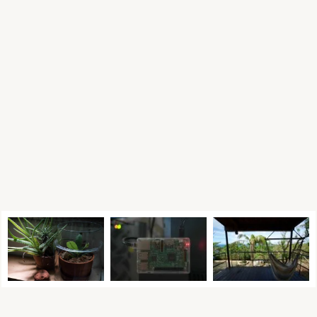
p
i
n
g