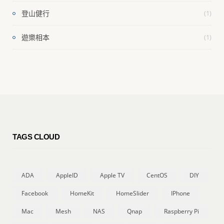
登山健行
(1)
遊樂相本
(1)
TAGS CLOUD
ADA
AppleID
Apple TV
CentOS
DIY
Facebook
HomeKit
HomeSlider
IPhone
Mac
Mesh
NAS
Qnap
Raspberry Pi