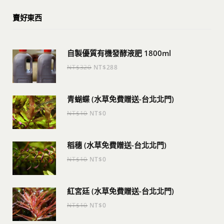
賣好東西
自製優質有機發酵液肥 1800ml
原
目
NT$
320
NT$
288
始
前
價
價
青蝴蝶 (水草免費贈送-台北北門)
格：
格：
原
目
NT$
10
NT$
0
NT$320。
NT$288。
始
前
價
價
稻穗 (水草免費贈送-台北北門)
格：
格：
原
目
NT$
10
NT$
0
NT$10。
NT$0。
始
前
價
價
紅宮廷 (水草免費贈送-台北北門)
格：
格：
原
目
NT$
10
NT$
0
NT$10。
NT$0。
始
前