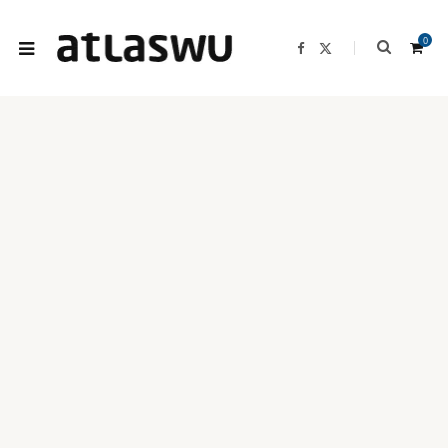
0
F
X
a
(
c
T
e
w
b
i
o
t
o
t
k
e
S
r
)
生活簡單
h
窗台懶人植物
o
p