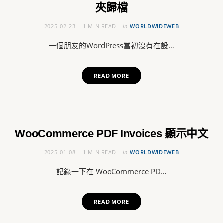
夾歸檔
2025-02-23
1 MIN READ
in
WORLDWIDEWEB
一個朋友的WordPress當初沒有在設…
READ MORE
WooCommerce PDF Invoices 顯示中文
2025-01-08
1 MIN READ
in
WORLDWIDEWEB
記錄一下在 WooCommerce PD…
READ MORE